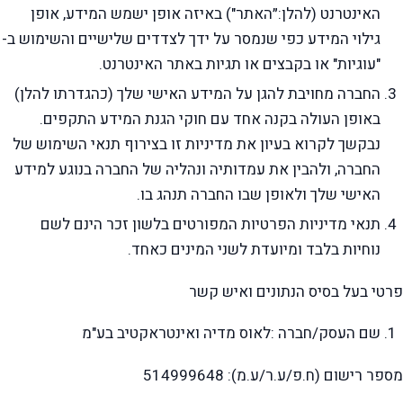
האינטרנט (להלן:״האתר") באיזה אופן ישמש המידע, אופן
גילוי המידע כפי שנמסר על ידך לצדדים שלישיים והשימוש ב-
"עוגיות" או בקבצים או תגיות באתר האינטרנט.
החברה מחויבת להגן על המידע האישי שלך (כהגדרתו להלן)
באופן העולה בקנה אחד עם חוקי הגנת המידע התקפים.
נבקשך לקרוא בעיון את מדיניות זו בצירוף תנאי השימוש של
החברה, ולהבין את עמדותיה ונהליה של החברה בנוגע למידע
האישי שלך ולאופן שבו החברה תנהג בו.
תנאי מדיניות הפרטיות המפורטים בלשון זכר הינם לשם
נוחיות בלבד ומיועדת לשני המינים כאחד.
פרטי בעל בסיס הנתונים ואיש קשר
שם העסק/חברה :לאוס מדיה ואינטראקטיב בע"מ
מספר רישום (ח.פ/ע.ר/ע.מ): 514999648