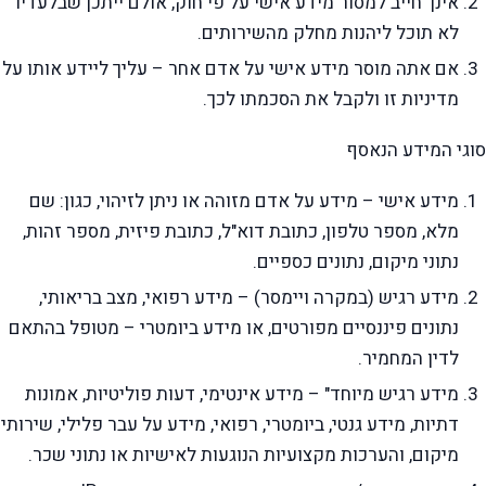
אינך חייב למסור מידע אישי על פי חוק, אולם ייתכן שבלעדיו
לא תוכל ליהנות מחלק מהשירותים.
אם אתה מוסר מידע אישי על אדם אחר – עליך ליידע אותו על
מדיניות זו ולקבל את הסכמתו לכך.
סוגי המידע הנאסף
מידע אישי – מידע על אדם מזוהה או ניתן לזיהוי, כגון: שם
מלא, מספר טלפון, כתובת דוא"ל, כתובת פיזית, מספר זהות,
נתוני מיקום, נתונים כספיים.
מידע רגיש (במקרה ויימסר) – מידע רפואי, מצב בריאותי,
נתונים פיננסיים מפורטים, או מידע ביומטרי – מטופל בהתאם
לדין המחמיר.
מידע רגיש מיוחד" – מידע אינטימי, דעות פוליטיות, אמונות
דתיות, מידע גנטי, ביומטרי, רפואי, מידע על עבר פלילי, שירותי
מיקום, והערכות מקצועיות הנוגעות לאישיות או נתוני שכר.